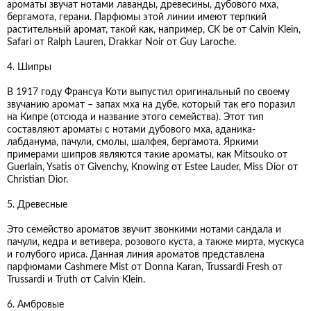
ароматы звучат нотами лаванды, древесины, дубового мха,
бергамота, герани. Парфюмы этой линии имеют терпкий
растительный аромат, такой как, например, CK be от Calvin Klein,
Safari от Ralph Lauren, Drakkar Noir от Guy Laroche.
4. Шипры
В 1917 году Франсуа Коти выпустил оригинальный по своему
звучанию аромат – запах мха на дубе, который так его поразил
на Кипре (отсюда и название этого семейства). Этот тип
составляют ароматы с нотами дубового мха, аданика-
лабданума, пачули, смолы, шалфея, бергамота. Яркими
примерами шипров являются такие ароматы, как Mitsouko от
Guerlain, Ysatis от Givenchy, Knowing от Estee Lauder, Miss Dior от
Christian Dior.
5. Древесные
Это семейство ароматов звучит звонкими нотами сандала и
пачули, кедра и ветивера, розового куста, а также мирта, мускуса
и голубого ириса. Данная линия ароматов представлена
парфюмами Cashmere Mist от Donna Karan, Trussardi Fresh от
Trussardi и Truth от Calvin Klein.
6. Амбровые