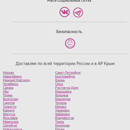
Мы в социальных сетях
Безопасность
Доставлям по всей территории России и в АР Крым
Москва
Санкт-Петербург
Новосибирск
Екатеринбург
Нижний Новгород
Казань
Челябинск
Омск
Самара
Ростов-на-Дону
Уфа
Красноярск
Пермь
Воронеж
Волгоград
Краснодар
Саратов
Тюмень
Тольятти
Ижевск
Барнаул
Ульяновск
Иркутск
Хабаровск
Ярославль
Владивосток
Махачкала
Томск
Оренбург
Кемерово
Новокузнецк
Рязань