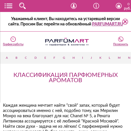
0
руб.
Уважаемый клиент, Вы находитесь на устаревшей версии
сайта. Просим Вас перейти на обновлённый
PARFUMART.RU
График работы
Позвонить
A
B
C
D
E
F
G
H
I
J
K
L
M
N
КЛАССИФИКАЦИЯ ПАРФЮМЕРНЫХ
АРОМАТОВ
Каждая женщина мечтает найти "свой" запах, который будет
ассоциироваться именно с ней, подобно тому, как Мерилин
Монро на века благоухает для нас Chanel № 5, а Рената
Литвинова ассоциируется с её любимой "Красной Москвой".
Найти свои духи - задача не из лёгких! С парфюмерией нужно