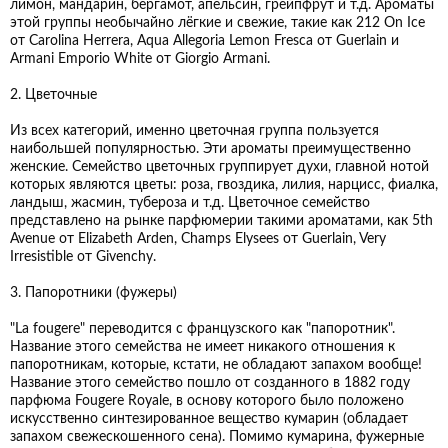
лимон, мандарин, бергамот, апельсин, грейпфрут и т.д. Ароматы
этой группы необычайно лёгкие и свежие, такие как 212 On Ice
от Carolina Herrera, Aqua Allegoria Lemon Fresca от Guerlain и
Armani Emporio White от Giorgio Armani.
2. Цветочные
Из всех категорий, именно цветочная группа пользуется
наибольшей популярностью. Эти ароматы преимущественно
женские. Семейство цветочных группирует духи, главной нотой
которых являются цветы: роза, гвоздика, лилия, нарцисс, фиалка,
ландыш, жасмин, тубероза и т.д. Цветочное семейство
представлено на рынке парфюмерии такими ароматами, как 5th
Avenue от Elizabeth Arden, Champs Elysees от Guerlain, Very
Irresistible от Givenchy.
3. Папоротники (фужеры)
"La fougere" переводится с французского как "папоротник".
Название этого семейства не имеет никакого отношения к
папоротникам, которые, кстати, не обладают запахом вообще!
Название этого семейство пошло от созданного в 1882 году
парфюма Fougere Royale, в основу которого было положено
искусственно синтезированное вещество кумарин (обладает
запахом свежескошенного сена). Помимо кумарина, фужерные