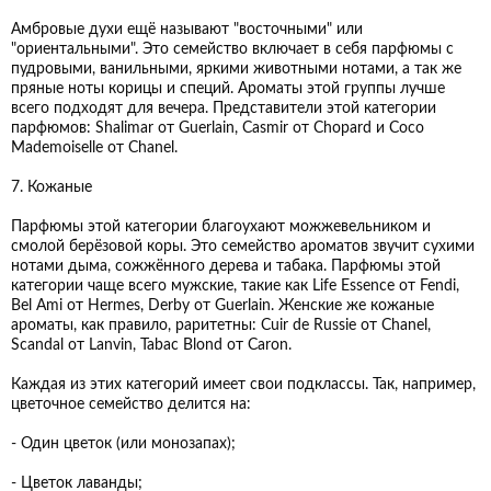
Амбровые духи ещё называют "восточными" или
"ориентальными". Это семейство включает в себя парфюмы с
пудровыми, ванильными, яркими животными нотами, а так же
пряные ноты корицы и специй. Ароматы этой группы лучше
всего подходят для вечера. Представители этой категории
парфюмов: Shalimar от Guerlain, Casmir от Chopard и Coco
Mademoiselle от Chanel.
7. Кожаные
Парфюмы этой категории благоухают можжевельником и
смолой берёзовой коры. Это семейство ароматов звучит сухими
нотами дыма, сожжённого дерева и табака. Парфюмы этой
категории чаще всего мужские, такие как Life Essence от Fendi,
Bel Ami от Hermes, Derby от Guerlain. Женские же кожаные
ароматы, как правило, раритетны: Cuir de Russie от Chanel,
Scandal от Lanvin, Tabac Blond от Caron.
Каждая из этих категорий имеет свои подклассы. Так, например,
цветочное семейство делится на:
- Один цветок (или монозапах);
- Цветок лаванды;