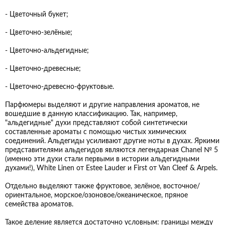
- Цветочный букет;
- Цветочно-зелёные;
- Цветочно-альдегидные;
- Цветочно-древесные;
- Цветочно-древесно-фруктовые.
Парфюмеры выделяют и другие направления ароматов, не
вошедшие в данную классификацию. Так, например,
"альдегидные" духи представляют собой синтетически
составленные ароматы с помощью чистых химических
соединений. Альдегиды усиливают другие ноты в духах. Яркими
представителями альдегидов являются легендарная Chanel № 5
(именно эти духи стали первыми в истории альдегидными
духами!), White Linen от Estee Lauder и First от Van Cleef & Arpels.
Отдельно выделяют также фруктовое, зелёное, восточное/
ориентальное, морское/озоновое/океаническое, пряное
семейства ароматов.
Такое деление является достаточно условным: границы между